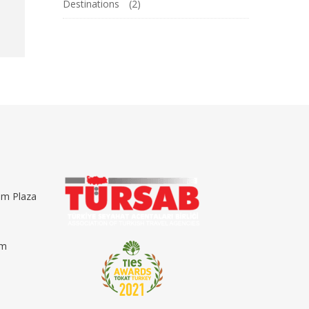
Destinations
(2)
im Plaza
om