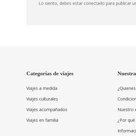
Montes
Lo siento, debes estar
conectado
para publicar u
Montes
Taurus
Taurus
enero
14,
2023
2021-
11-
Categorías de viajes
Nuestr
26T14:35:05+03:00
Adventure
Viajes a medida
¿Quienes
Viajes culturales
Condicio
Viajes acompañados
Nuestro 
Viajes en familia
¿Por qué 
Informac