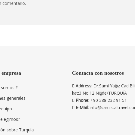
n comentario.
a empresa
Contacta con nosotros
Address:
Dr.Sami Yağız Cad.Bil
 somos ?
kat:3 No:12 Niğde/TURQUÍA
nes generales
Phone:
+90 388 232 91 51
E-Mail:
info@samistaltravel.c
equipo
elegirnos?
ión sobre Turquía