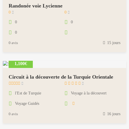
8
Randonée voie Lycienne
m
0
0
a
0
0
i
0
1
8
0 avis
15 jours
,
2
0
1,100€
1
8
Circuit à la découverte de la Turquie Orientale
m
a
l'Est de Turquie
Voyage à la découvert
i
Voyage Guidés
1
8
0 avis
16 jours
,
2