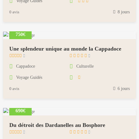
Voyage Guidés
1
8
0 avis
8 jours
,
2
0
750€
1
8
Une splendeur unique au monde la Cappadoce
m
a
Cappadoce
Culturelle
i
Voyage Guidés
1
8
0 avis
6 jours
,
2
0
690€
1
8
Du détroit des Dardanelles au Bosphore
m