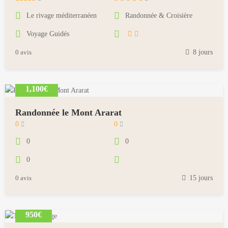
a
Le rivage méditerranéen
Randonnée & Croisière
i
Voyage Guidés
1
8
0 avis
8 jours
,
2
0
1,100€
1
8
Randonnée le Mont Ararat
m
0
0
a
0
0
i
0
1
8
0 avis
15 jours
,
2
0
950€
1