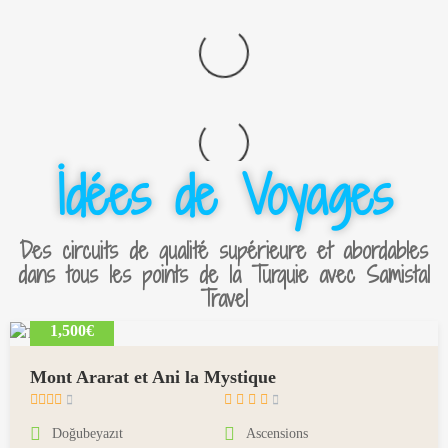
İdées de Voyages
Des circuits de qualité supérieure et abordables
dans tous les points de la Turquie avec Samistal
Travel
1,500€
Mont Ararat et Ani la Mystique
m
a
Doğubeyazıt
Ascensions
i