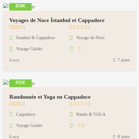
0
850€
1
8
Voyages de Noce İstanbul et Cappadoce
m
a
İstanbul & Cappadoce
Voyage de Noce
i
Voyage Guidés
1
8
0 avis
7 jours
,
2
0
935€
1
8
Randonnée et Yoga en Cappadoce
m
a
Cappadoce
Rando & YOGA
i
Voyage Guidés
1
8
0 avis
8 jours