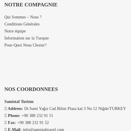
p
a
NOTRE COMPAGNIE
a
t
l
v
g
e
e
e
Qui Sommes – Nous ?
e
r
i
c
Conditions Générales
s
r
n
S
Notre équipe
t
a
e
a
İnformation sur la Turquie
u
n
m
m
Pour-Quoi Nous Choisir?
r
n
e
i
q
é
n
s
u
e
t
t
e
:
d
a
s
N
e
l
p
o
c
T
NOS COORDONNEES
é
u
e
r
c
s
t
a
Samistal Turizm
i
s
t
v
Address:
Dr.Sami Yağız Cad.Bilim Plaza kat:3 No:12 Niğde/TURKEY
a
o
e
e
Phone:
+90 388 232 91 51
l
m
r
l
Fax:
+90 388 232 91 52
i
m
é
I
E-Mail:
info@samistaltravel.com