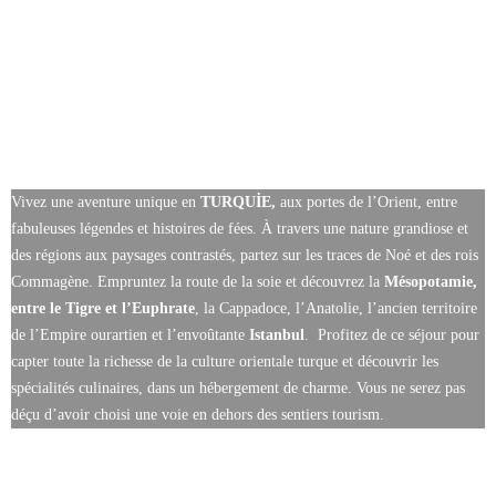
Vivez une aventure unique en
TURQUİE,
aux portes de l’Orient, entre
fabuleuses légendes et histoires de fées. À travers une nature grandiose et
des régions aux paysages contrastés, partez sur les traces de Noé et des rois
Commagène. Empruntez la route de la soie et découvrez la
Mésopotamie,
entre le Tigre et l’Euphrate
, la Cappadoce, l’Anatolie, l’ancien territoire
de l’Empire ourartien et l’envoûtante
Istanbul
. Profitez de ce séjour pour
capter toute la richesse de la culture orientale turque et découvrir les
spécialités culinaires, dans un hébergement de charme. Vous ne serez pas
déçu d’avoir choisi une voie en dehors des sentiers tourism.