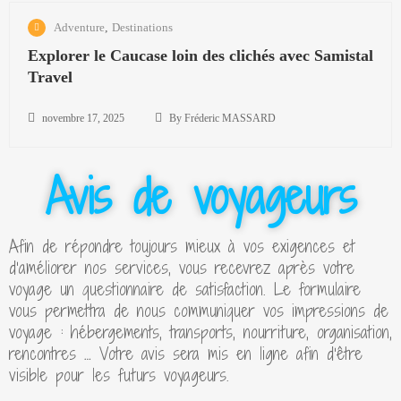
s
c
a
9
n
d
Adventure
,
Destinations
e
p
,
o
e
à
p
2
Explorer le Caucase loin des clichés avec Samistal
v
q
l
a
0
Travel
e
u
a
d
2
m
a
M
o
4
b
novembre 17, 2025
By Fréderic MASSARD
l
é
c
E
r
i
d
e
novembre
x
e
Avis de voyageurs
t
i
:
17, 2025
p
1
é
t
«
l
7
d
e
1
o
,
e
Afin de répondre toujours mieux à vos exigences et
r
0
r
2
S
d’améliorer nos services, vous recevrez après votre
r
0
e
0
a
voyage un questionnaire de satisfaction. Le formulaire
a
%
r
2
m
vous permettra de nous communiquer vos impressions de
n
t
l
5
i
voyage : hébergements, transports, nourriture, organisation,
n
u
e
s
rencontres … Votre avis sera mis en ligne afin d’être
é
v
C
t
visible pour les futurs voyageurs.
e
a
a
a
D
s
u