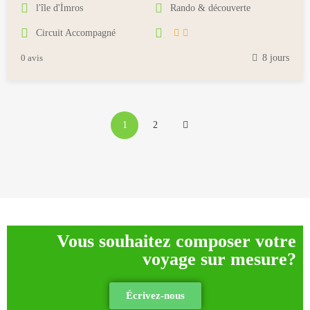
a
l'île d'İmros
Rando & découverte
i
Circuit Accompagné
1
8
0 avis
8 jours
,
2
0
1
1
2
8
Vous souhaitez composer votre
voyage sur mesure?
Écrivez-nous