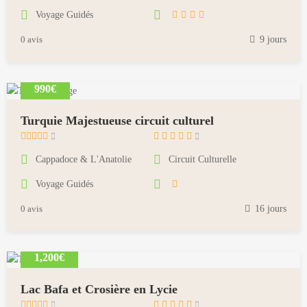
Voyage Guidés
1
8
0 avis
9 jours
,
2
0
990€
1
8
Turquie Majestueuse circuit culturel
m
a
Cappadoce & L'Anatolie
Circuit Culturelle
i
Voyage Guidés
1
8
0 avis
16 jours
,
2
0
1,200€
1
8
Lac Bafa et Crosière en Lycie
m