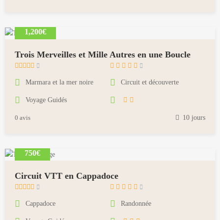
,
2
0
1,200€
1
8
Trois Merveilles et Mille Autres en une Boucle
m
a
Marmara et la mer noire
Circuit et découverte
i
Voyage Guidés
1
8
0 avis
10 jours
,
2
0
750€
1
8
Circuit VTT en Cappadoce
m
a
Cappadoce
Randonnée
i