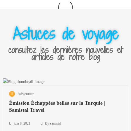
Astuces de voyage
consultez les dernières nouvelles et
articles de notre blog
j
Adventure
u
Émission Échappées belles sur la Turquie |
i
Samistal Travel
n
8
,
juin 8, 2021
By samistal
U
2